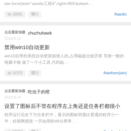
win.form(text="aardio工程4";right=959;bottom ...
18081
6
#aardio
点击重新加载
zhuzhuhawk
2018-8-15
禁用win10自动更新
win10自带的系统自动更新挺烦人的,占用磁盘比较厉害 导致一般的
电脑卡顿 做了一个小工具,代码如 ...
14376
0
#winform(win)
点击重新加载
吃虫子的橙
2018-8-14
设置了图标后不管在程序左上角还是任务栏都很小
程序运行后在下方任务栏中，显示的图标明显比普通的程序小一
半，好搓啊感觉 一开始用的48分辨率 ...