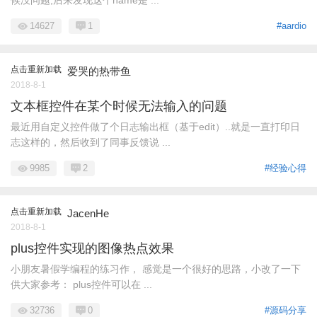
候没问题,后来发现这个name是 ...
14627
1
#aardio
点击重新加载
爱哭的热带鱼
2018-8-1
文本框控件在某个时候无法输入的问题
最近用自定义控件做了个日志输出框（基于edit）..就是一直打印日
志这样的，然后收到了同事反馈说 ...
9985
2
#经验心得
点击重新加载
JacenHe
2018-8-1
plus控件实现的图像热点效果
小朋友暑假学编程的练习作， 感觉是一个很好的思路，小改了一下
供大家参考： plus控件可以在 ...
32736
0
#源码分享