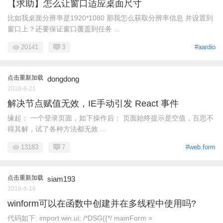
【求助】怎么让窗口适应桌面尺寸
比如我桌面分辨率是1920*1080 那我怎么获取分辨率信息 并设置到
窗口上？还要保证窗口覆盖到任务 ...
20141
3
#aardio
点击重新加载
dongdong
2018-8-21
解决节点赋值无效，IE手动引发 React 事件
缘起： 一个登录页面，如下操作后： 页面始终提示是空值，百思不
得其解，试了各种方法都无效 ...
13183
7
#web.form
点击重新加载
siam193
2018-8-16
winform可以在函数中创建并在多线程中使用吗?
代码如下: import win.ui; /*DSG{{*/ mainForm =