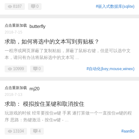
8187
0
#嵌入式数据库(sqlite)
点击重新加载
butterfly
2018-7-15
求助，如何将选中的文本写到剪贴板？
一程序或网页屏蔽了复制粘贴，屏蔽了鼠标右键，但是可以选中文
本，请问有办法将鼠标选中的文本写 ...
10999
0
#自动化(key,mouse,winex)
点击重新加载
mj20
2018-7-13
求助： 模拟按住某键和取消按住
玩游戏的时候 经常要按住w键 手累 遂打算做一个一直按住w键的程
序 思路：热键激活 - 按住w键 - ...
13104
4
#aardio