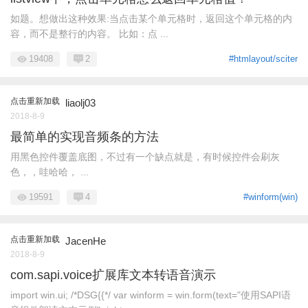
如题。想做出这种效果:当点击某个单元格时，返回这个单元格的内
容，而不是整行的内容。 比如：点 ...
19408
2
#htmlayout/sciter
点击重新加载
liaolj03
2018-8-9
最简单的实现音频条的方法
用黑色控件覆盖底图，不过有一个缺点就是，有时候控件会刷灰
色，，哇哈哈， ...
19591
4
#winform(win)
点击重新加载
JacenHe
2018-8-9
com.sapi.voice扩展库文本转语音演示
import win.ui; /*DSG{{*/ var winform = win.form(text="使用SAPI语