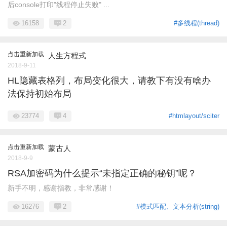
后console打印"线程停止失败" ...
16158
2
#多线程(thread)
点击重新加载
人生方程式
2018-9-11
HL隐藏表格列，布局变化很大，请教下有没有啥办
法保持初始布局
23774
4
#htmlayout/sciter
点击重新加载
蒙古人
2018-9-9
RSA加密码为什么提示“未指定正确的秘钥”呢？
新手不明，感谢指教，非常感谢！
16276
2
#模式匹配、文本分析(string)