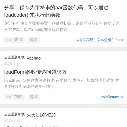
分享：保存为字符串的aar函数代码，可以通过
loadcode() 来执行此函数
最近有个项目里需要外置一些处理协议，来处理获取到的数据，这
样客户就可以自己修改或者模仿协议 ...
10516
0
#模式匹配、文本分析(string)
点击重新加载
yachao
2018-8-27
loadForm参数传递问题求教
[loadForm(.(创建窗体参数,构造函数,父窗体) = 加载窗体代码文件\n
参数@1为窗体代码文件路径,工 ...
17962
4
#winform(win)
点击重新加载
朱大仙LOVE2D
2018-8-26